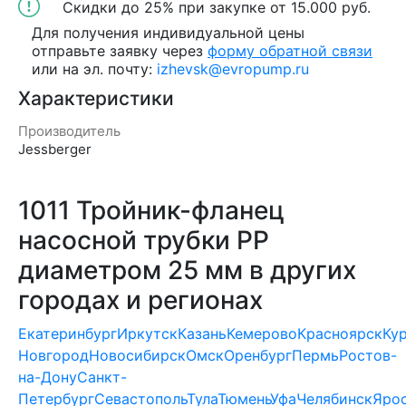
Скидки до 25%
при закупке
от 15.000 руб.
Для получения индивидуальной цены
отправьте заявку через
форму обратной связи
или на эл. почту:
izhevsk@evropump.ru
Характеристики
Производитель
Jessberger
1011 Тройник-фланец
насосной трубки РР
диаметром 25 мм в других
городах и регионах
Екатеринбург
Иркутск
Казань
Кемерово
Красноярск
Ку
Новгород
Новосибирск
Омск
Оренбург
Пермь
Ростов-
на-Дону
Санкт-
Петербург
Севастополь
Тула
Тюмень
Уфа
Челябинск
Яро