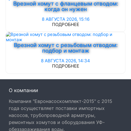
Врезной хомут с фланцевым отводом:
когда он нужен
8 АВГУСТА 2026, 15:16
ПОДРОБНЕЕ
Врезной хомут с резьбовым отводом:
подбор и монтаж
8 АВГУСТА 2026, 14:34
ПОДРОБНЕЕ
О компании
Компания "Евронасоскомплект-2015" с 2015
года осуществляет поставки импортных
насосов, трубопроводной арматуры,
ремонтных хомутов и оборудования УФ-
обеззараживания воды.