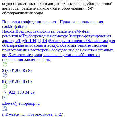
осуществляет поставки импортных насосов, трубопроводной
арматуры, ремонтных хомутов и оборудования УФ-
обеззараживания воды.
Политика конфеденциальности
Правила использования
cookie-файлов
Насосы
Воздуходувки
Хомуты ремонтные
Муфты
ремонтные
Трубопроводная арматура
Запорно-регулирующая
арматура
Труба ПНД (ПЭ)
Регистры отопления
УФ-системы для
обеззараживания воды и воздуха
Автоматические системы
приготовления растворов
Оборудование для очистки сточных
вод
Химические фильтровальные установки
Установки
повышения давления воды
8 (800) 200-85-82
8 (800) 200-85-82
+7 (922) 188-34-29
izhevsk@evropump.ru
г. Ижевск, ул. Новоажимова, д. 27