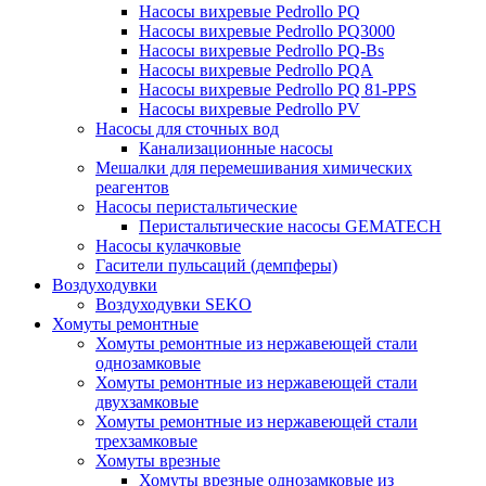
Насосы вихревые Pedrollo PQ
Насосы вихревые Pedrollo PQ3000
Насосы вихревые Pedrollo PQ-Bs
Насосы вихревые Pedrollo PQA
Насосы вихревые Pedrollo PQ 81-PPS
Насосы вихревые Pedrollo PV
Насосы для сточных вод
Канализационные насосы
Мешалки для перемешивания химических
реагентов
Насосы перистальтические
Перистальтические насосы GEMATECH
Насосы кулачковые
Гасители пульсаций (демпферы)
Воздуходувки
Воздуходувки SEKO
Хомуты ремонтные
Хомуты ремонтные из нержавеющей стали
однозамковые
Хомуты ремонтные из нержавеющей стали
двухзамковые
Хомуты ремонтные из нержавеющей стали
трехзамковые
Хомуты врезные
Хомуты врезные однозамковые из