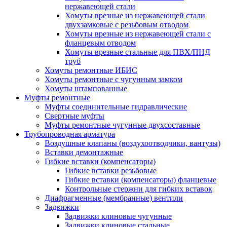
нержавеющей стали
Хомуты врезные из нержавеющей стали
двухзамковые с резьбовым отводом
Хомуты врезные из нержавеющей стали с
фланцевым отводом
Хомуты врезные стальные для ПВХ/ПНД
труб
Хомуты ремонтные ИБИС
Хомуты ремонтные с чугунным замком
Хомуты штампованные
Муфты ремонтные
Муфты соединительные гидравлические
Свертные муфты
Муфты ремонтные чугунные двухсоставные
Трубопроводная арматура
Воздушные клапаны (воздухоотводчики, вантузы)
Вставки демонтажные
Гибкие вставки (компенсаторы)
Гибкие вставки резьбовые
Гибкие вставки (компенсаторы) фланцевые
Контрольные стержни для гибких вставок
Диафрагменные (мембранные) вентили
Задвижки
Задвижки клиновые чугунные
Задвижки клиновые стальные