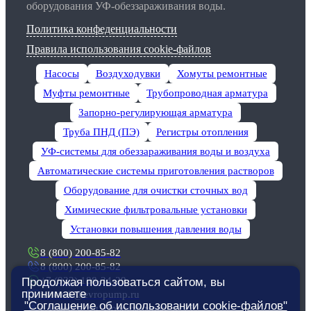
оборудования УФ-обеззараживания воды.
Политика конфеденциальности
Правила использования cookie-файлов
Насосы
Воздуходувки
Хомуты ремонтные
Муфты ремонтные
Трубопроводная арматура
Запорно-регулирующая арматура
Труба ПНД (ПЭ)
Регистры отопления
УФ-системы для обеззараживания воды и воздуха
Автоматические системы приготовления растворов
Оборудование для очистки сточных вод
Химические фильтровальные установки
Установки повышения давления воды
8 (800) 200-85-82
8 (800) 200-85-82
+7 (922) 188-34-29
Продолжая пользоваться сайтом, вы
принимаете
izhevsk@evropump.ru
"Соглашение об использовании cookie-файлов"
г. Ижевск, ул. Новоажимова, д. 27