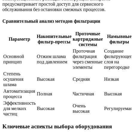
предусматривает простой доступ для сервисного
обслуживания без остановки смежных процессов.
Сравнительный анализ методов фильтрации
Проточные
Накопительные
Намывные
Параметр
картриджные
фильтр-прессы
фильтры
системы
Проточная
Создание
Основной
Отжим шлама
фильтрация
фильтрующег
принцип
под давлением
через сменные
слоя на
элементы
перегородке
Степень
осушения
Высокая
Средняя
Низкая
шлама
Автоматизация
Полная
Частичная
Высокая
процесса
Эффективность
Очень
для мелких
Высокая
Регулируемая
высокая
частиц
Ключевые аспекты выбора оборудования