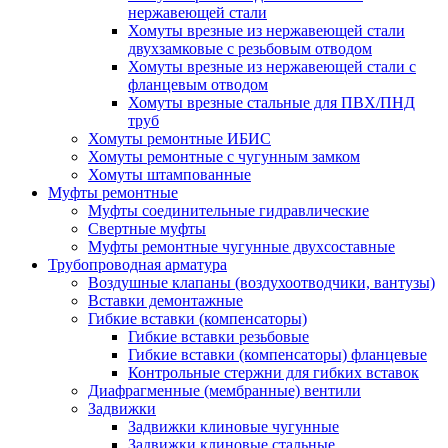
нержавеющей стали
Хомуты врезные из нержавеющей стали
двухзамковые с резьбовым отводом
Хомуты врезные из нержавеющей стали с
фланцевым отводом
Хомуты врезные стальные для ПВХ/ПНД
труб
Хомуты ремонтные ИБИС
Хомуты ремонтные с чугунным замком
Хомуты штампованные
Муфты ремонтные
Муфты соединительные гидравлические
Свертные муфты
Муфты ремонтные чугунные двухсоставные
Трубопроводная арматура
Воздушные клапаны (воздухоотводчики, вантузы)
Вставки демонтажные
Гибкие вставки (компенсаторы)
Гибкие вставки резьбовые
Гибкие вставки (компенсаторы) фланцевые
Контрольные стержни для гибких вставок
Диафрагменные (мембранные) вентили
Задвижки
Задвижки клиновые чугунные
Задвижки клиновые стальные