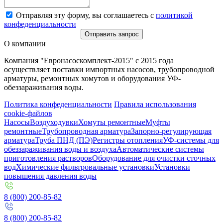
Отправляя эту форму, вы соглашаетесь с
политикой
конфеденциальности
Отправить запрос
О компании
Компания "Евронасоскомплект-2015" с 2015 года
осуществляет поставки импортных насосов, трубопроводной
арматуры, ремонтных хомутов и оборудования УФ-
обеззараживания воды.
Политика конфеденциальности
Правила использования
cookie-файлов
Насосы
Воздуходувки
Хомуты ремонтные
Муфты
ремонтные
Трубопроводная арматура
Запорно-регулирующая
арматура
Труба ПНД (ПЭ)
Регистры отопления
УФ-системы для
обеззараживания воды и воздуха
Автоматические системы
приготовления растворов
Оборудование для очистки сточных
вод
Химические фильтровальные установки
Установки
повышения давления воды
8 (800) 200-85-82
8 (800) 200-85-82