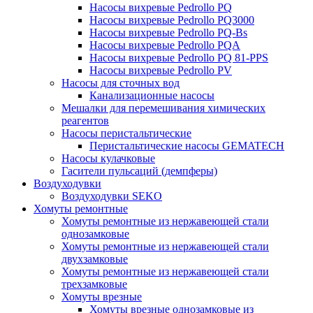
Насосы вихревые Pedrollo PQ
Насосы вихревые Pedrollo PQ3000
Насосы вихревые Pedrollo PQ-Bs
Насосы вихревые Pedrollo PQA
Насосы вихревые Pedrollo PQ 81-PPS
Насосы вихревые Pedrollo PV
Насосы для сточных вод
Канализационные насосы
Мешалки для перемешивания химических
реагентов
Насосы перистальтические
Перистальтические насосы GEMATECH
Насосы кулачковые
Гасители пульсаций (демпферы)
Воздуходувки
Воздуходувки SEKO
Хомуты ремонтные
Хомуты ремонтные из нержавеющей стали
однозамковые
Хомуты ремонтные из нержавеющей стали
двухзамковые
Хомуты ремонтные из нержавеющей стали
трехзамковые
Хомуты врезные
Хомуты врезные однозамковые из