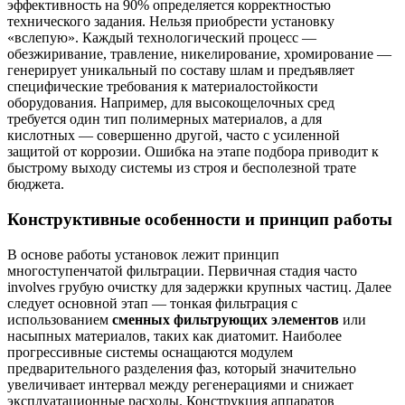
эффективность на 90% определяется корректностью
технического задания. Нельзя приобрести установку
«вслепую». Каждый технологический процесс —
обезжиривание, травление, никелирование, хромирование —
генерирует уникальный по составу шлам и предъявляет
специфические требования к материалостойкости
оборудования. Например, для высокощелочных сред
требуется один тип полимерных материалов, а для
кислотных — совершенно другой, часто с усиленной
защитой от коррозии. Ошибка на этапе подбора приводит к
быстрому выходу системы из строя и бесполезной трате
бюджета.
Конструктивные особенности и принцип работы
В основе работы установок лежит принцип
многоступенчатой фильтрации. Первичная стадия часто
involves грубую очистку для задержки крупных частиц. Далее
следует основной этап — тонкая фильтрация с
использованием
сменных фильтрующих элементов
или
насыпных материалов, таких как диатомит. Наиболее
прогрессивные системы оснащаются модулем
предварительного разделения фаз, который значительно
увеличивает интервал между регенерациями и снижает
эксплуатационные расходы. Конструкция аппаратов