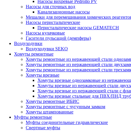
Насосы вихревые Pedrollo PV
Насосы для сточных вод
Канализационные насосы
Мешалки для перемешивания химических реагенто
Насосы перистальтические
Перистальтические насосы GEMATECH
Насосы кулачковые
Гасители пульсаций (демпферы)
Воздуходувки
Воздуходувки SEKO
Хомуты ремонтные
Хомуты ремонтные из нержавеющей стали однозам
Хомуты ремонтные из нержавеющей стали двухзам
Хомуты ремонтные из нержавеющей стали трехзам
Хомуты врезные
Хомуты врезные однозамковые из нержавеющ
Хомуты врезные из нержавеющей стали двухз
Хомуты врезные из нержавеющей стали с фл
Хомуты врезные стальные для ПВХ/ПНД тру
Хомуты ремонтные ИБИС
Хомуты ремонтные с чугунным замком
Хомуты штампованные
Муфты ремонтные
Муфты соединительные гидравлические
Свертные муфты