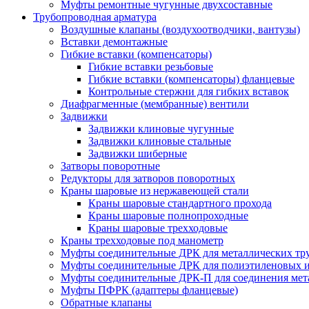
Муфты ремонтные чугунные двухсоставные
Трубопроводная арматура
Воздушные клапаны (воздухоотводчики, вантузы)
Вставки демонтажные
Гибкие вставки (компенсаторы)
Гибкие вставки резьбовые
Гибкие вставки (компенсаторы) фланцевые
Контрольные стержни для гибких вставок
Диафрагменные (мембранные) вентили
Задвижки
Задвижки клиновые чугунные
Задвижки клиновые стальные
Задвижки шиберные
Затворы поворотные
Редукторы для затворов поворотных
Краны шаровые из нержавеющей стали
Краны шаровые стандартного прохода
Краны шаровые полнопроходные
Краны шаровые трехходовые
Краны трехходовые под манометр
Муфты соединительные ДРК для металлических тр
Муфты соединительные ДРК для полиэтиленовых 
Муфты соединительные ДРК-П для соединения мета
Муфты ПФРК (адаптеры фланцевые)
Обратные клапаны