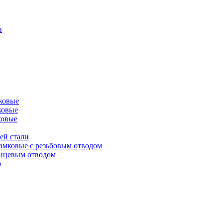
в
ковые
ковые
ковые
ей стали
амковые с резьбовым отводом
анцевым отводом
б