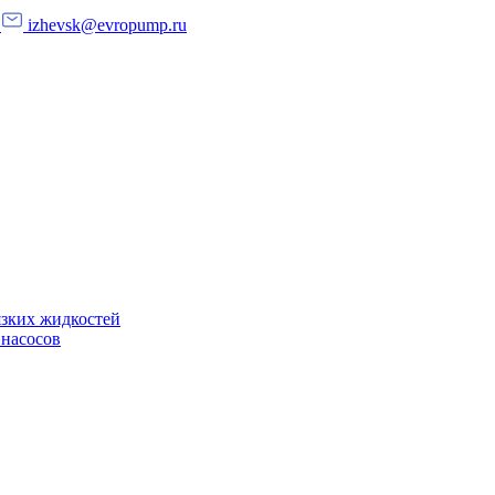
izhevsk@evropump.ru
язких жидкостей
 насосов