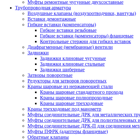
Муфты ремонтные чугунные двухсоставные
Трубопроводная арматура
Воздушные клапаны (воздухоотводчики, вантузы)
Вставки демонтажные
Гибкие вставки (компенсаторы)
Гибкие вставки резьбовые
Гибкие вставки (компенсаторы) фланцевые
Контрольные стержни для гибких вставок
Диафрагменные (мембранные) вентили
Задвижки
Задвижки клиновые чугунные
Задвижки клиновые стальные
Задвижки шиберные
Затворы поворотные
Редукторы для затворов поворотных
Краны шаровые из нержавеющей стали
Краны шаровые стандартного прохода
Краны шаровые полнопроходные
Краны шаровые трехходовые
Краны трехходовые под манометр
Муфты соединительные ДРК для металлических тр
Муфты соединительные ДРК для полиэтиленовых 
Муфты соединительные ДРК-П для соединения мета
Муфты ПФРК (адаптеры фланцевые)
Обратные клапаны