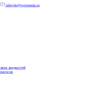
izhevsk@evropump.ru
язких жидкостей
 насосов