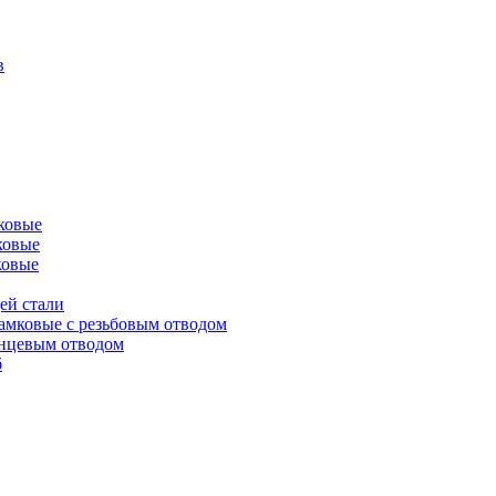
в
ковые
ковые
ковые
ей стали
амковые с резьбовым отводом
анцевым отводом
б