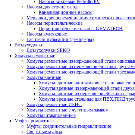
Насосы вихревые Pedrollo PV
Насосы для сточных вод
Канализационные насосы
Мешалки для перемешивания химических реагенто
Насосы перистальтические
Перистальтические насосы GEMATECH
Насосы кулачковые
Гасители пульсаций (демпферы)
Воздуходувки
Воздуходувки SEKO
Хомуты ремонтные
Хомуты ремонтные из нержавеющей стали однозам
Хомуты ремонтные из нержавеющей стали двухзам
Хомуты ремонтные из нержавеющей стали трехзам
Хомуты врезные
Хомуты врезные однозамковые из нержавеющ
Хомуты врезные из нержавеющей стали двухз
Хомуты врезные из нержавеющей стали с фл
Хомуты врезные стальные для ПВХ/ПНД тру
Хомуты ремонтные ИБИС
Хомуты ремонтные с чугунным замком
Хомуты штампованные
Муфты ремонтные
Муфты соединительные гидравлические
Свертные муфты