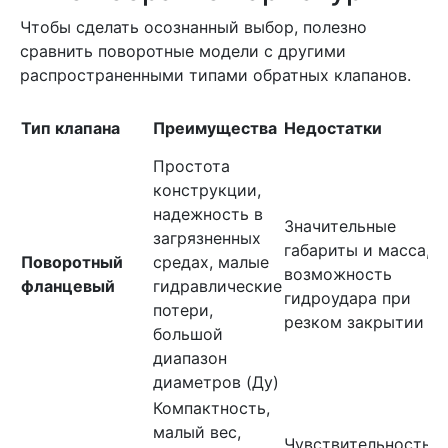
Чтобы сделать осознанный выбор, полезно
сравнить поворотные модели с другими
распространенными типами обратных клапанов.
Л
Тип клапана
Преимущества
Недостатки
п
Простота
конструкции,
М
надежность в
Значительные
т
загрязненных
габариты и масса,
б
Поворотный
средах, малые
возможность
д
фланцевый
гидравлические
гидроудара при
с
потери,
резком закрытии
з
большой
с
диапазон
диаметров (Ду)
Компактность,
К
малый вес,
с
Чувствительность