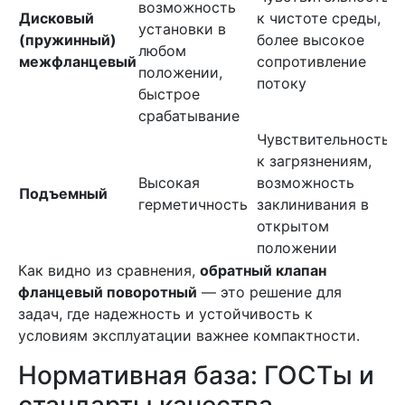
возможность
о
Дисковый
к чистоте среды,
установки в
в
(пружинный)
более высокое
любом
т
межфланцевый
сопротивление
положении,
л
потоку
быстрое
ч
срабатывание
с
Чувствительность
к загрязнениям,
Т
Высокая
возможность
ч
Подъемный
герметичность
заклинивания в
с
открытом
в
положении
Как видно из сравнения,
обратный клапан
фланцевый поворотный
— это решение для
задач, где надежность и устойчивость к
условиям эксплуатации важнее компактности.
Нормативная база: ГОСТы и