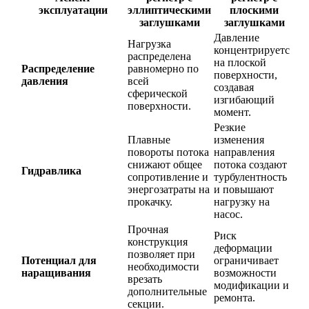
эксплуатации
эллиптическими
плоскими
заглушками
заглушками
Давление
Нагрузка
концентрируется
распределена
на плоской
Распределение
равномерно по
поверхности,
давления
всей
создавая
сферической
изгибающий
поверхности.
момент.
Резкие
Плавные
изменения
повороты потока
направления
снижают общее
потока создают
Гидравлика
сопротивление и
турбулентность
энергозатраты на
и повышают
прокачку.
нагрузку на
насос.
Прочная
Риск
конструкция
деформации
позволяет при
Потенциал для
ограничивает
необходимости
наращивания
возможности
врезать
модификации и
дополнительные
ремонта.
секции.