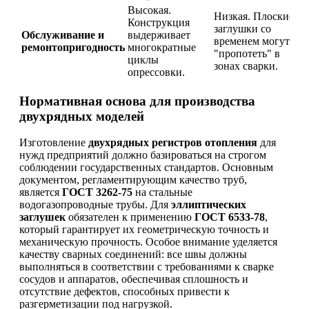
Высокая.
Низкая. Плоские
Конструкция
заглушки со
Обслуживание и
выдерживает
временем могут
ремонтопригодность
многократные
"пропотеть" в
циклы
зонах сварки.
опрессовки.
Нормативная основа для производства
двухрядных моделей
Изготовление
двухрядных регистров отопления
для
нужд предприятий должно базироваться на строгом
соблюдении государственных стандартов. Основным
документом, регламентирующим качество труб,
является
ГОСТ 3262-75
на стальные
водогазопроводные трубы. Для
эллиптических
заглушек
обязателен к применению
ГОСТ 6533-78
,
который гарантирует их геометрическую точность и
механическую прочность. Особое внимание уделяется
качеству сварных соединений: все швы должны
выполняться в соответствии с требованиями к сварке
сосудов и аппаратов, обеспечивая сплошность и
отсутствие дефектов, способных привести к
разгерметизации под нагрузкой.