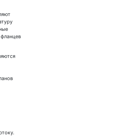
ляют
атуру
тные
 фланцев
ляются
панов
отоку.