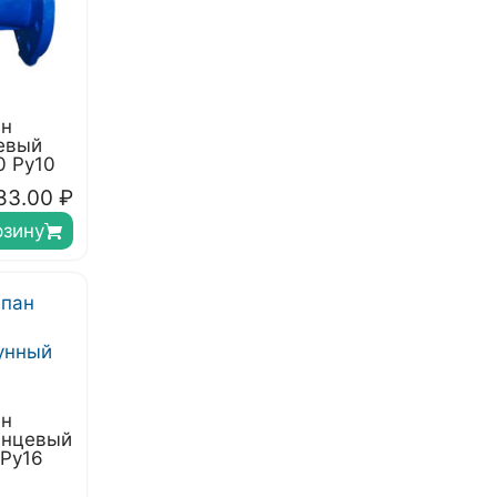
ан
евый
0 Ру10
83.00
₽
рзину
ан
анцевый
 Ру16