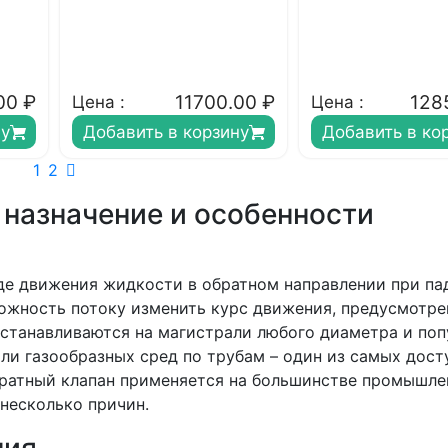
00
₽
11700.00
₽
128
Цена :
Цена :
ну
Добавить в корзину
Добавить в ко
1
2
 назначение и особенности
де движения жидкости в обратном направлении при па
ожность потоку изменить курс движения, предусмотре
устанавливаются на магистрали любого диаметра и по
или газообразных сред по трубам – один из самых дост
ратный клапан применяется на большинстве промышл
 несколько причин.