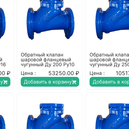
Обратный клапан
Обратный клап
й
шаровой фланцевый
шаровой фланц
у16
чугунный Ду 200 Ру10
чугунный Ду 25
00
₽
53250.00
₽
1051
Цена :
Цена :
ну
Добавить в корзину
Добавить в ко