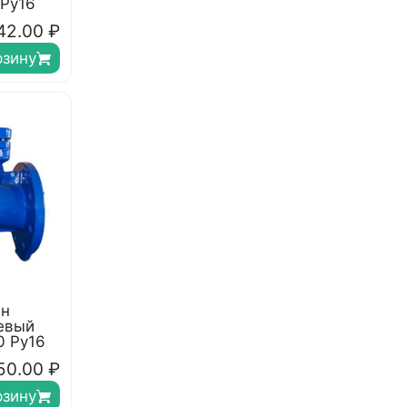
 Ру16
42.00
₽
рзину
ан
евый
0 Ру16
50.00
₽
рзину