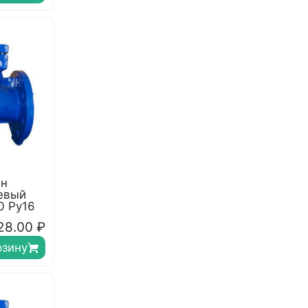
ан
евый
0 Ру16
28.00
₽
рзину