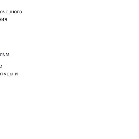
люченного
ния
нием.
и
атуры и