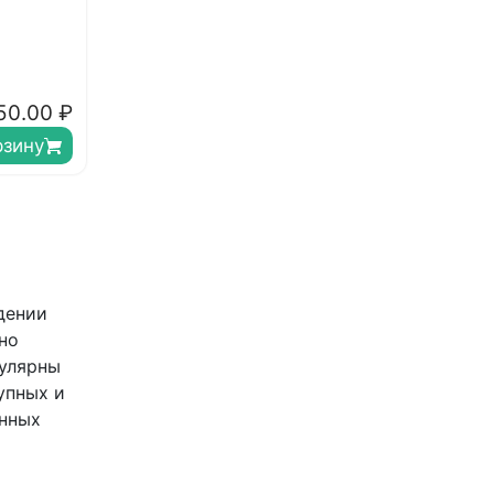
50.00
₽
рзину
дении
но
пулярны
упных и
енных