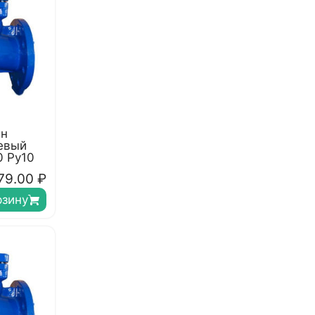
ан
евый
0 Ру10
79.00
₽
рзину