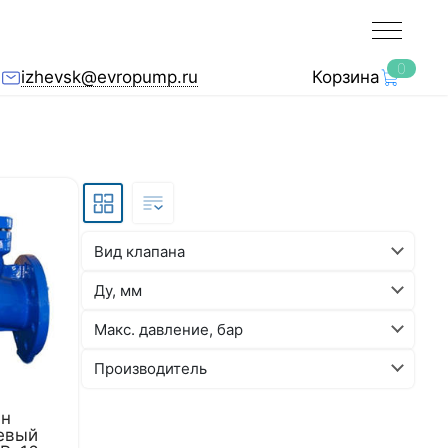
0
izhevsk@evropump.ru
Корзина
Вид клапана
Ду, мм
Макс. давление, бар
Производитель
ан
евый