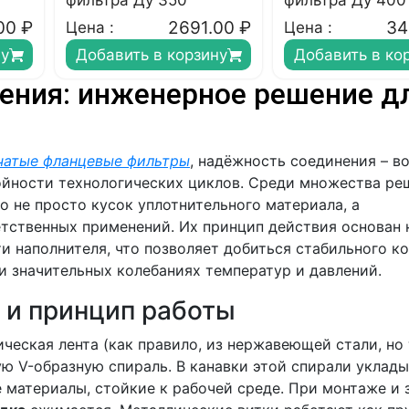
фильтра Ду 350
фильтра Ду 400
00
₽
2691.00
₽
34
Цена :
Цена :
ну
Добавить в корзину
Добавить в ко
ения: инженерное решение д
чатые фланцевые фильтры
, надёжность соединения – в
бойности технологических циклов. Среди множества ре
о не просто кусок уплотнительного материала, а
тственных применений. Их принцип действия основан 
и наполнителя, что позволяет добиться стабильного к
и значительных колебаниях температур и давлений.
 и принцип работы
ческая лента (как правило, из нержавеющей стали, но
ую V-образную спираль. В канавки этой спирали уклад
е материалы, стойкие к рабочей среде. При монтаже и 