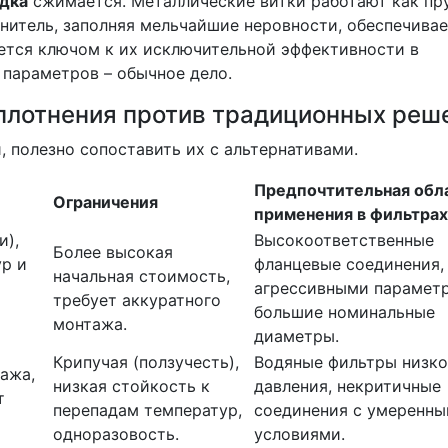
адка
сжимается. Металлические витки работают как пр
лнитель, заполняя мельчайшие неровности, обеспечива
ется ключом к их исключительной эффективности в
 параметров – обычное дело.
плотнения против традиционных реш
, полезно сопоставить их с альтернативами.
Предпочтительная обл
Ограничения
применения в фильтрах
и),
Высокоответственные
Более высокая
ур и
фланцевые соединения,
начальная стоимость,
агрессивными парамет
требует аккуратного
большие номинальные
монтажа.
диаметры.
Крипучая (ползучесть),
Водяные фильтры низко
ажа,
низкая стойкость к
давления, некритичные
т
перепадам температур,
соединения с умеренн
одноразовость.
условиями.