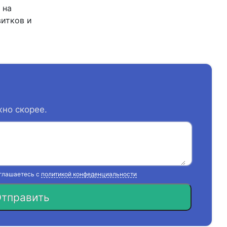
 на
итков и
жно скорее.
оглашаетесь с
политикой конфеденциальности
тправить