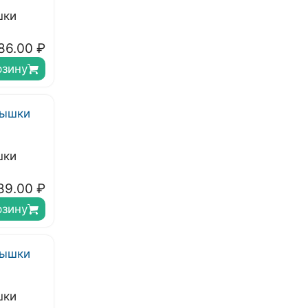
шки
86.00
₽
рзину
шки
89.00
₽
рзину
шки