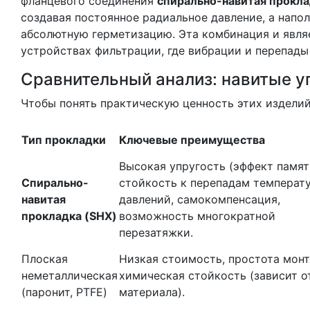
фланцевого соединения
спирально-навитая прокл
создавая постоянное радиальное давление, а напо
абсолютную герметизацию. Эта комбинация и явля
устройствах фильтрации, где вибрации и перепады
Сравнительный анализ: навитые у
Чтобы понять практическую ценность этих изделий
Тип прокладки
Ключевые преимущества
Высокая упругость (эффект памят
Спирально-
стойкость к перепадам температ
навитая
давлений, самокомпенсация,
прокладка (SHX)
возможность многократной
перезатяжки.
Плоская
Низкая стоимость, простота монт
неметаллическая
химическая стойкость (зависит о
(паронит, PTFE)
материала).