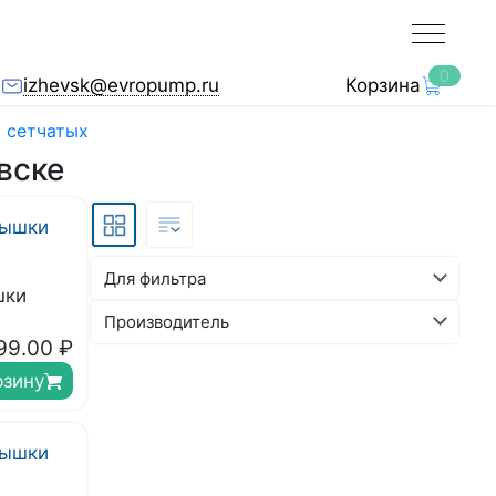
0
izhevsk@evropump.ru
Корзина
 сетчатых
вске
Для фильтра
шки
Производитель
99.00
₽
рзину