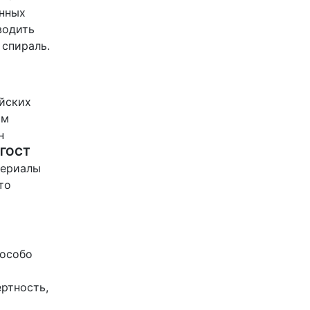
анных
водить
 спираль.
йских
им
н
ГОСТ
териалы
то
 особо
ертность,