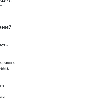
ужины,
ет
ений
асть
 среды с
рами,
го
ыми