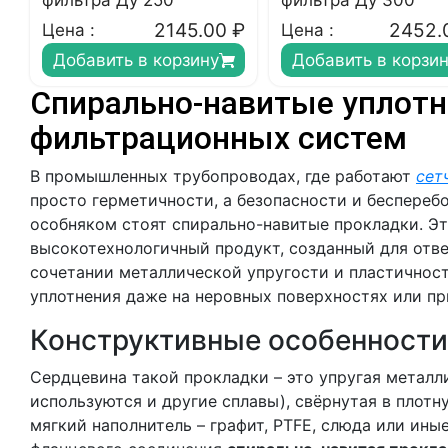
фильтра Ду 250
фильтра Ду 300
2145.00
₽
2452.
Цена :
Цена :
Добавить в корзину
Добавить в корзи
Спирально-навитые уплотн
фильтрационных систем
В промышленных трубопроводах, где работают
сет
просто герметичности, а безопасности и беспере
особняком стоят спирально-навитые прокладки. Эт
высокотехнологичный продукт, созданный для отве
сочетании металлической упругости и пластичност
уплотнения даже на неровных поверхностях или пр
Конструктивные особенности
Сердцевина такой прокладки – это упругая металли
используются и другие сплавы), свёрнутая в плотн
мягкий наполнитель – графит, PTFE, слюда или ины