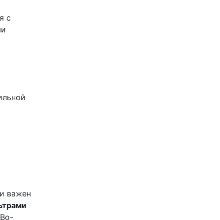
я с
ми
ильной
а
и важен
ьтрами
 Во-