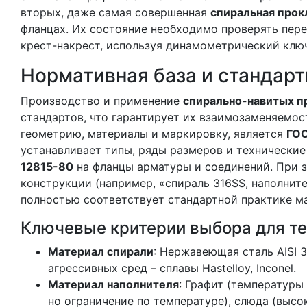
вторых, даже самая совершенная
спиральная прок
фланцах. Их состояние необходимо проверять пере
крест-накрест, используя динамометрический ключ
Нормативная база и стандарт
Производство и применение
спирально-навитых п
стандартов, что гарантирует их взаимозаменяемо
геометрию, материалы и маркировку, является
ГОС
устанавливает типы, ряды размеров и технические
12815-80
на фланцы арматуры и соединений. При з
конструкции (например, «спираль 316SS, наполните
полностью соответствует стандартной практике м
Ключевые критерии выбора для те
Материал спирали
: Нержавеющая сталь AISI 
агрессивных сред – сплавы Hastelloy, Inconel.
Материал наполнителя
: Графит (температуры
но ограничение по температуре), слюда (высо