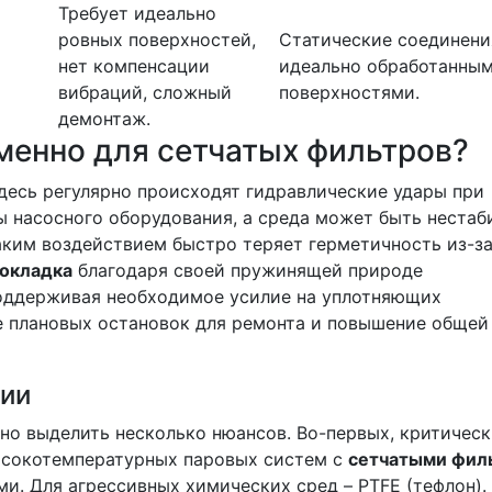
Требует идеально
ровных поверхностей,
Статические соединени
нет компенсации
идеально обработанны
вибраций, сложный
поверхностями.
демонтаж.
менно для сетчатых фильтров?
десь регулярно происходят гидравлические удары при
ы насосного оборудования, а среда может быть нестаб
аким воздействием быстро теряет герметичность из-з
рокладка
благодаря своей пружинящей природе
поддерживая необходимое усилие на уплотняющих
е плановых остановок для ремонта и повышение общей
ции
о выделить несколько нюансов. Во-первых, критическ
ысокотемпературных паровых систем с
сетчатыми фил
и. Для агрессивных химических сред – PTFE (тефлон).