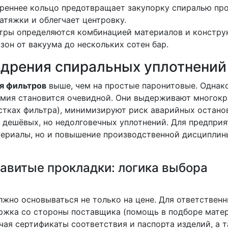
треннее кольцо предотвращает закупорку спиралью пр
атяжки и облегчает центровку.
тры определяются комбинацией материалов и констру
зон от вакуума до нескольких сотен бар.
едрения спиральных уплотнений
я фильтров
выше, чем на простые паронитовые. Однако
омия становится очевидной. Они выдерживают многок
стках фильтра), минимизируют риск аварийных останов
 дешёвых, но недолговечных уплотнений. Для предприя
териалы, но и повышение производственной дисциплин
авитые прокладки: логика выбора
жно основываться не только на цене. Для ответствен
ржка со стороны поставщика (помощь в подборе мате
чая сертификаты соответствия и паспорта изделий, а 