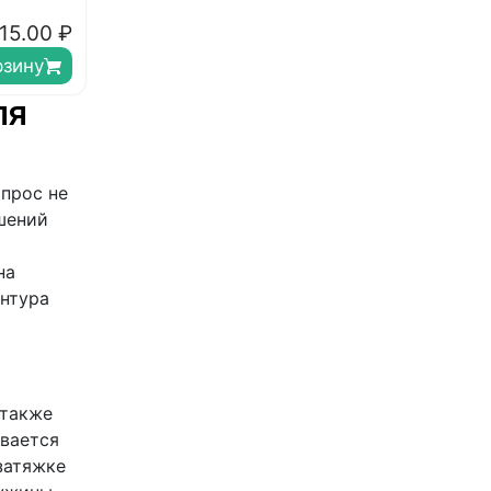
15.00
₽
рзину
ля
опрос не
шений
на
онтура
 также
ывается
затяжке