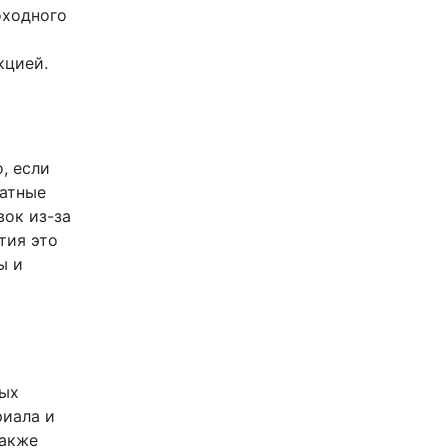
оходного
кцией.
, если
ратные
ок из-за
тия это
ы и
ных
риала и
также