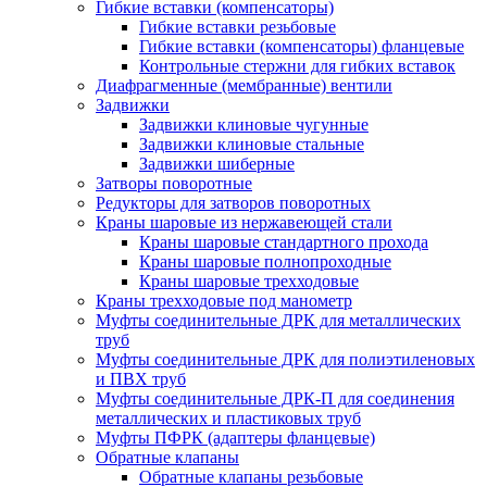
Гибкие вставки (компенсаторы)
Гибкие вставки резьбовые
Гибкие вставки (компенсаторы) фланцевые
Контрольные стержни для гибких вставок
Диафрагменные (мембранные) вентили
Задвижки
Задвижки клиновые чугунные
Задвижки клиновые стальные
Задвижки шиберные
Затворы поворотные
Редукторы для затворов поворотных
Краны шаровые из нержавеющей стали
Краны шаровые стандартного прохода
Краны шаровые полнопроходные
Краны шаровые трехходовые
Краны трехходовые под манометр
Муфты соединительные ДРК для металлических
труб
Муфты соединительные ДРК для полиэтиленовых
и ПВХ труб
Муфты соединительные ДРК-П для соединения
металлических и пластиковых труб
Муфты ПФРК (адаптеры фланцевые)
Обратные клапаны
Обратные клапаны резьбовые