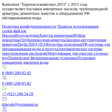
Компания "Евронасоскомплект-2015" с 2015 года
осуществляет поставки импортных насосов, трубопроводной
арматуры, ремонтных хомутов и оборудования УФ-
обеззараживания воды.
Политика конфеденциальности
Правила использования
cookie-файлов
Насосы
Воздуходувки
Хомуты ремонтные
Муфты
ремонтные
Трубопроводная арматура
Запорно-регулирующая
арматура
Труба ПНД (ПЭ)
Регистры отопления
УФ-системы для
обеззараживания воды и воздуха
Автоматические системы
приготовления растворов
Оборудование для очистки сточных
вод
Химические фильтровальные установки
Установки
повышения давления воды
8 (800) 200-85-82
8 (800) 200-85-82
+7 (922) 188-34-29
izhevsk@evropump.ru