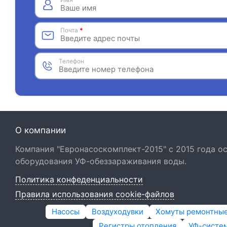
Почта
*
Телефон
О компании
Компания "Евронасоскомплект-2015" с 2015 года 
оборудования УФ-обеззараживания воды.
Политика конфеденциальности
Правила использования cookie-файлов
Насосы
Воздуходувки
Хомуты ремонтны
Регистры отопления
УФ-систем