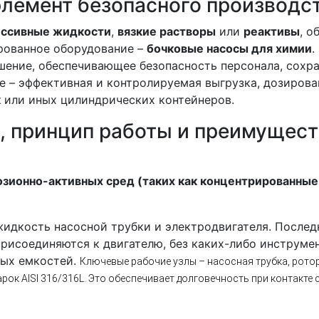
элемент безопасного производс
ессивные жидкости
,
вязкие растворы
или
реактивы
, 
ированное оборудование –
бочковые насосы для химии
.
ешение, обеспечивающее безопасность персонала, сох
е – эффективная и контролируемая выгрузка, дозирова
к
или иных цилиндрических контейнеров.
, принцип работы и преимущест
озионно-активных сред (таких как концентрированные
жидкость насосной трубки и электродвигателя. После
соединяются к двигателю, без каких-либо инструмент
ных емкостей.
Ключевые рабочие узлы – насосная трубка, ротор
ок AISI 316/316L. Это обеспечивает долговечность при контакте 