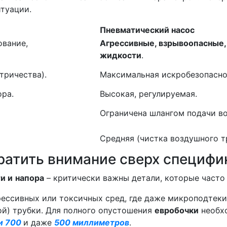
туации.
Пневматический насос
ование,
Агрессивные, взрывоопасные,
жидкости
.
тричества).
Максимальная искробезопасно
ора.
Высокая, регулируемая.
Ограничена шлангом подачи во
Средняя (чистка воздушного т
братить внимание сверх специф
и и
напора
– критически важны детали, которые часто 
грессивных или токсичных сред, где даже микроподтек
ной) трубки. Для полного опустошения
евробочки
необх
и 700
и даже
500 миллиметров
.