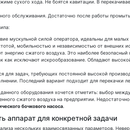
режиме сухого хода. Не боятся кавитации. В перекачи
сного обслуживания. Достаточно после работы промыть 
ипа:
твие мускульной силой оператора, идеальны для малых
стотой, мобильностью и независимостью от внешних и
ют энергию сжатого воздуха. Это наиболее безопасный 
ак как исключают искрообразование. Обладают высок
ся для задач, требующих постоянной высокой производ
олнении. Последний вариант подходит для перекачки 
 данного оборудования хочется отметить: выбор между
твенного сжатого воздуха на предприятии. Недостаточн
ического бочкового насоса
.
ь аппарат для конкретной задачи
нализа нескольких взаимосвязанных параметров. Неве