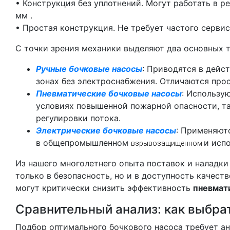
• Конструкция без уплотнений. Могут работать в 
мм .
• Простая конструкция. Не требует частого серви
С точки зрения механики выделяют два основных т
Ручные бочковые насосы
: Приводятся в дейс
зонах без электроснабжения. Отличаются про
Пневматические бочковые насосы
: Использу
условиях повышенной пожарной опасности, т
регулировки потока.
Электрические бочковые насосы
: Применяют
в общепромышленном
и исп
взрывозащищенном
Из нашего многолетнего опыта поставок и наладки
только в безопасность, но и в доступность качес
могут критически снизить эффективность
пневмат
Сравнительный анализ: как выбрат
Подбор оптимального бочкового насоса требует а