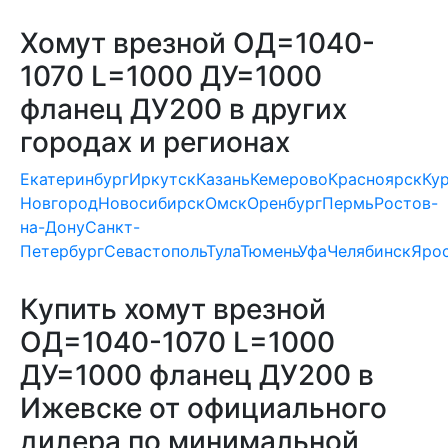
Хомут врезной ОД=1040-
1070 L=1000 ДУ=1000
фланец ДУ200 в других
городах и регионах
Екатеринбург
Иркутск
Казань
Кемерово
Красноярск
Ку
Новгород
Новосибирск
Омск
Оренбург
Пермь
Ростов-
на-Дону
Санкт-
Петербург
Севастополь
Тула
Тюмень
Уфа
Челябинск
Яро
Купить хомут врезной
ОД=1040-1070 L=1000
ДУ=1000 фланец ДУ200 в
Ижевске от официального
дилера по минимальной